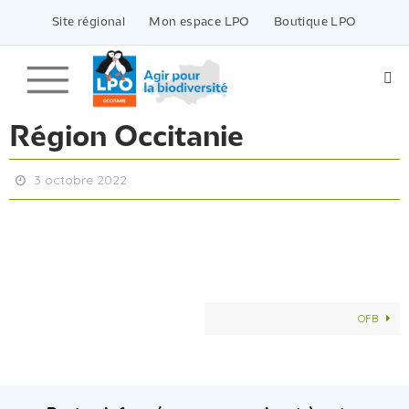
Passer
vers
Site régional
Mon espace LPO
Boutique LPO
le
contenu
Région Occitanie
3 octobre 2022
OFB