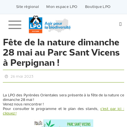
Passer
vers
Site régional
Mon espace LPO
Boutique LPO
le
contenu
Fête de la nature dimanche
28 mai au Parc Sant Vicens
à Perpignan !
26 mai 2023
La LPO des Pyrénées Orientales sera présente à la fête de la nature ce
dimanche 28 mai !
Venez nous rencontrer !
Pour consulter le programme et le plan des stands,
c’est par ici :
cliquez !