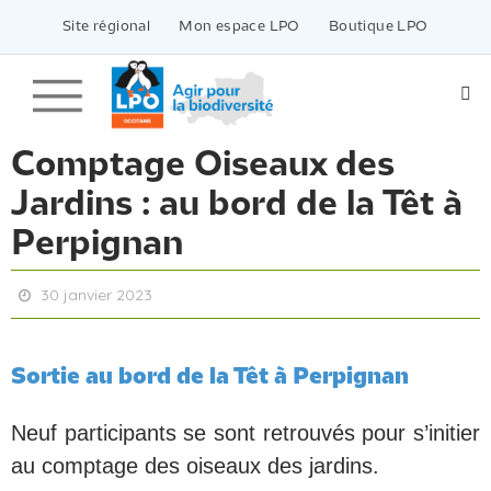
Passer
vers
Site régional
Mon espace LPO
Boutique LPO
le
contenu
Comptage Oiseaux des
Jardins : au bord de la Têt à
Perpignan
30 janvier 2023
Sortie au bord de la Têt à Perpignan
Neuf participants se sont retrouvés pour s’initier
au comptage des oiseaux des jardins.